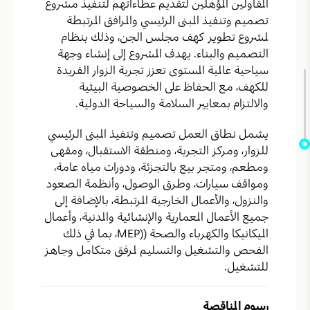
المقاولين المؤهلين لتقديم عطاءاتهم لتنفيذ مشروع
تصميم وتنفيذ المبنى الرئيسي والمرافق المرتبطة
لمشروع تطوير كهف مجلس الجن، وذلك بنظام
التصميم والبناء. يهدف المشروع إلى إنشاء وجهة
سياحية عالمية المستوى تعزز تجربة الزوار الفريدة
للكهف، مع الحفاظ على الخصوصية البيئية
والالتزام بمعايير السلامة والسياحة الدولية.
يشمل نطاق العمل تصميم وتنفيذ المبنى الرئيسي
للزوار، ومركز التجربة، ومنطقة الاستقبال، ومقهى
ومطعم، ومتجر بيع بالتجزئة، ودورات مياه عامة،
ومواقف سيارات، وطرق الوصول، وأنظمة الصعود
والنزول، والأعمال الخارجية المرتبطة، بالإضافة إلى
جميع الأعمال المعمارية والإنشائية والمدنية، وأعمال
الميكانيكا والكهرباء والصحة ((MEP، بما في ذلك
الفحص والتشغيل والتسليم لمرفق متكامل وجاهز
للتشغيل.
رسوم المناقصة