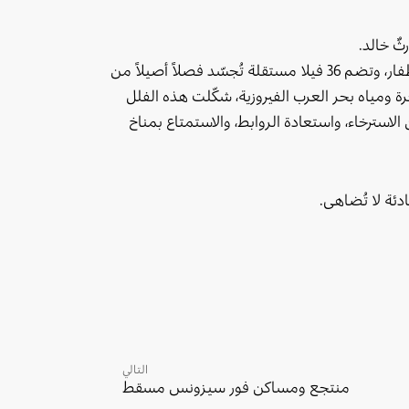
ٌ خالد.
تأسست عام 1986 على الساحل الخلّاب لمحافظة ظفار، وتضم 36 فيلا مستقلة تُجسّد فصلاً أصيلاً من
 ومياه بحر العرب الفيروزية، شكّلت هذه الفلل
ن الاسترخاء، واستعادة الروابط، والاستمتاع بمناخ
ادئة لا تُضاهى.
التالي
منتجع ومساكن فور سيزونس مسقط