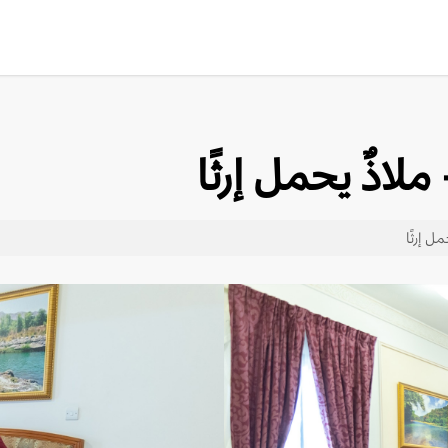
لاذٌ يحمل إرثًا
ل إرثًا