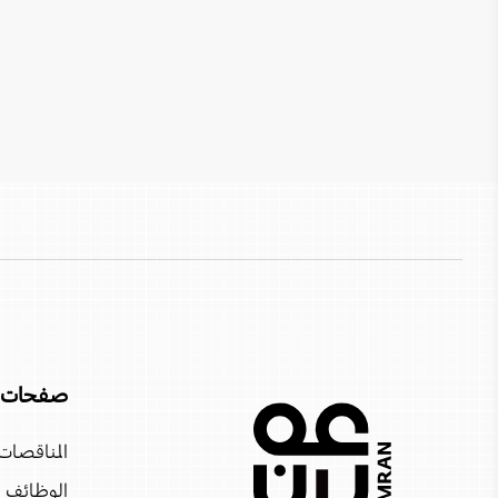
قلعة نزوى
فندق كراون بلازا صلالة
كهف مجلس الجن
فندق كراون بلازا الدقم
محمية الأراضي الرطبة
فندق دبليو مسقط
سي عُمان
فندق جي دبليو ماريوت
مركز عُمان للمغامرات - مسندم
فندق المدينة الدقم
مدينة العرفان (شرق)
فندق إنتركونتيننتال مسقط
وادي ضيقة
منتجع أليلا حينو
مدينة العرفان (غرب)
منتجع Nikki Beach
صفحات 
كهف الهوتة
أتانا خصب
المناقصات
محمية السلاحف برأس الجنز
فندق بوتيك سيفاوي
الوظائف