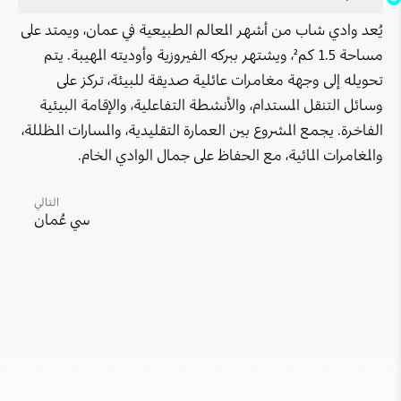
ديار رأس الحد
يُعد وادي شاب من أشهر المعالم الطبيعية في عمان، ويمتد على
محمية "رأس الشجر"
نظرة عامة عن أصول الضيافة
مشروع تطوير حي الأوبرا
مساحة 1.5 كم²، ويشتهر ببركه الفيروزية وأوديته المهيبة. يتم
حيل الديار
منتجع "آلي نيفاس"
تحويله إلى وجهة مغامرات عائلية صديقة للبيئة، تركز على
مدينة العرفان
وسائل التنقل المستدام، والأنشطة التفاعلية، والإقامة البيئية
كهف مجلس الجن
فلل صلالة بريميوم - ملاذٌ يحمل إرثًا
عايدة
الفاخرة. يجمع المشروع بين العمارة التقليدية، والمسارات المظللة،
وادي الشاب
والمغامرات المائية، مع الحفاظ على جمال الوادي الخام.
منتجع ومساكن فور سيزونس مسقط
جبل السيفة
كهف الهوتة
منتجع شاطئ دبا
هوانا صلالة
التالي
سي عُمان
بر الحكمان
منتجع جزيرة مصيرة
الواجهة البحرية لميناء السلطان قابوس
محمية المها العربية
سانتاني جبل شمس
خليج مسقط
رأس الحد
منتجع بارسيلو المصنعة
المدينة المستدامة - يتي
جبل سمحان
فندق كراون بلازا – مركز عُمان للمؤتمرات والمعارض
الموج مسقط
قلعة نزوى
فندق كراون بلازا صلالة