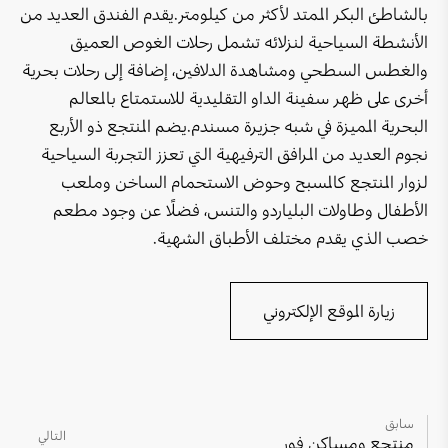
كهف الهوتة
منتجع شاطئ دبا
بالشاطئ البكر الممتد لأكثر من كيلومتر.يقدم الفندق العديد من
هوانا صلالة
الأنشطة السياحية لنزلائه تشمل رحلات الغوص العميق
بر الحكمان
منتجع جزيرة مصيرة
الواجهة البحرية لميناء السلطان قابوس
والغطس السطحي ومشاهدة الدلافين، إضافة إلى رحلات بحرية
محمية المها العربية
أخرى على ظهر سفينة الداو التقليدية للاستمتاع بالمعالم
سانتاني جبل شمس
خليج مسقط
البحرية المميزة في شبه جزيرة مسندم.يضم المنتجع ذو الأربع
رأس الحد
منتجع بارسيلو المصنعة
المدينة المستدامة - يتي
نجوم العديد من المرافق الترفيهية التي تعزز التجربة السياحية
جبل سمحان
لزوار المنتجع كالمسبح وحوض الاستحمام الساخن وملعب
فندق كراون بلازا – مركز عُمان للمؤتمرات والمعارض
الموج مسقط
الأطفال وطاولات البلياردو والتنس، فضلًا عن وجود مطعم
قلعة نزوى
فندق كراون بلازا صلالة
خصب الذي يقدم مختلف الأطباق الشهية.
كهف مجلس الجن
فندق كراون بلازا الدقم
زيارة الموقع الإلكتروني
محمية الأراضي الرطبة
فندق دبليو مسقط
سي عُمان
فندق جي دبليو ماريوت
مركز عُمان للمغامرات - مسندم
فندق المدينة الدقم
سابق
التالي
منتجع ومساكن فور
مدينة العرفان (شرق)