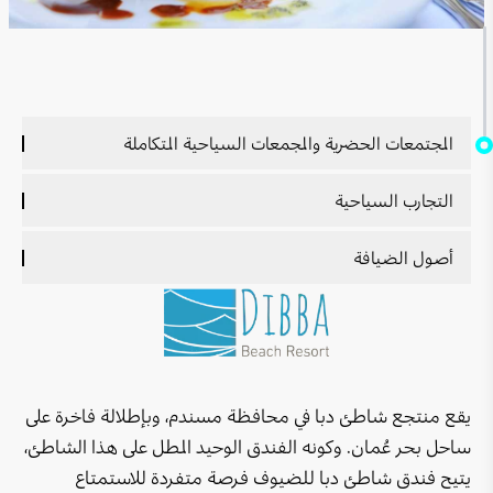
المجتمعات الحضرية والمجمعات السياحية المتكاملة
نظرة عامة عن المجتمعات الحضرية والمجمعات السياحية
التجارب السياحية
المتكاملة
نظرة عامة عن التجارب السياحية
أصول الضيافة
ديار رأس الحد
محمية "رأس الشجر"
نظرة عامة عن أصول الضيافة
مشروع تطوير حي الأوبرا
حيل الديار
منتجع "آلي نيفاس"
مدينة العرفان
كهف مجلس الجن
فلل صلالة بريميوم - ملاذٌ يحمل إرثًا
يقع منتجع شاطئ دبا في محافظة مسندم، وبإطلالة فاخرة على
عايدة
ساحل بحر عُمان. وكونه الفندق الوحيد المطل على هذا الشاطئ،
وادي الشاب
منتجع ومساكن فور سيزونس مسقط
جبل السيفة
يتيح فندق شاطئ دبا للضيوف فرصة متفردة للاستمتاع