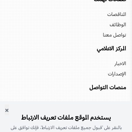
فندق بوتيك جويرة
المناقصات
الوظائف
منتجع هيلتون صلالة
تواصل معنا
فندق تشيدي رأس الحد
المركز الاعلامي
فندق شاطئ صحار
الاخبار
فندق فنار
الإصدارات
ضيافة أتانا الأشخرة
منصات التواصل
أليلا الجبل الأخضر
أتانا مسندم
×
يستخدم الموقع ملفات تعريف الارتباط
بالنقر على 'قبول جميع ملفات تعريف الارتباط'، فإنك توافق على