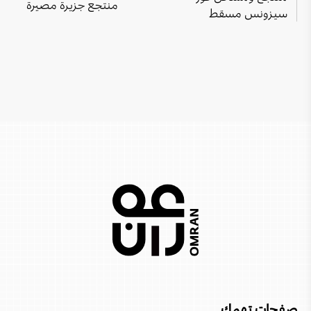
فندق إنتركونتيننتال مسقط
منتجع جزيرة مصيرة
سيزونس مسقط
وادي ضيقة
منتجع أليلا حينو
مدينة العرفان (غرب)
منتجع Nikki Beach
كهف الهوتة
أتانا خصب
محمية السلاحف برأس الجنز
فندق بوتيك سيفاوي
مارينا بندر الروضة
منتجع صلالة روتانا
منتجع كلوب مِد مسندم
منتجع نسيم - دوسيت
فندق قصر البستان، ريتز- كارلتون
منتجع جميرا خليج مسقط
صفحات تهمك
ضيافة أتانا صلالة