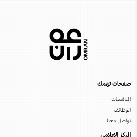
فندق المدينة الدقم
مدينة العرفان (شرق)
فندق إنتركونتيننتال مسقط
وادي ضيقة
منتجع أليلا حينو
مدينة العرفان (غرب)
منتجع Nikki Beach
كهف الهوتة
أتانا خصب
محمية السلاحف برأس الجنز
فندق بوتيك سيفاوي
مارينا بندر الروضة
منتجع صلالة روتانا
صفحات تهمك
منتجع كلوب مِد مسندم
المناقصات
الوظائف
منتجع نسيم - دوسيت
تواصل معنا
فندق قصر البستان، ريتز- كارلتون
المركز الاعلامي
منتجع جميرا خليج مسقط