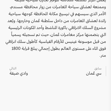
وادي الشاب
منتجع ومساكن فور سيزونس مسقط
جبل السيفة
وممتعة لعشاق سياحة المغامرات من زوار محافظة مسندم،
كهف الهوتة
الأمر الذي سيسهم في ترسيخ مكانة المحافظة كوجهة سياحية
منتجع شاطئ دبا
هوانا صلالة
رائدة لعشاق المغامرات من داخل سلطنة عُمان وخارجها. ويُعد
بر الحكمان
منتجع جزيرة مصيرة
مشروع السلك الانزلاقي باكورة المناشط وأحد المكونات الرئيسية
الواجهة البحرية لميناء السلطان قابوس
التي يتضمنها مركز مغامرات عُمان، حيث تم تسجيله رسمياً
محمية المها العربية
سانتاني جبل شمس
خليج مسقط
من قبل موسوعة غينيس للأرقام القياسية كأطول سلك انزلاقي
رأس الحد
منتجع بارسيلو المصنعة
فوق الماء على مستوى العالم بطول إجمالي يبلغ قرابة 1800
المدينة المستدامة - يتي
متر.
جبل سمحان
فندق كراون بلازا – مركز عُمان للمؤتمرات والمعارض
الموج مسقط
قلعة نزوى
سابق
التالي
فندق كراون بلازا صلالة
سي عُمان
وادي ضيقة
كهف مجلس الجن
فندق كراون بلازا الدقم
محمية الأراضي الرطبة
فندق دبليو مسقط
سي عُمان
فندق جي دبليو ماريوت
مركز عُمان للمغامرات - مسندم